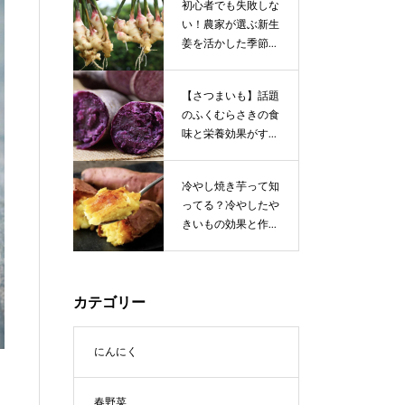
初心者でも失敗しな
い！農家が選ぶ新生
姜を活かした季節...
【さつまいも】話題
のふくむらさきの食
味と栄養効果がす...
冷やし焼き芋って知
ってる？冷やしたや
きいもの効果と作...
カテゴリー
にんにく
春野菜