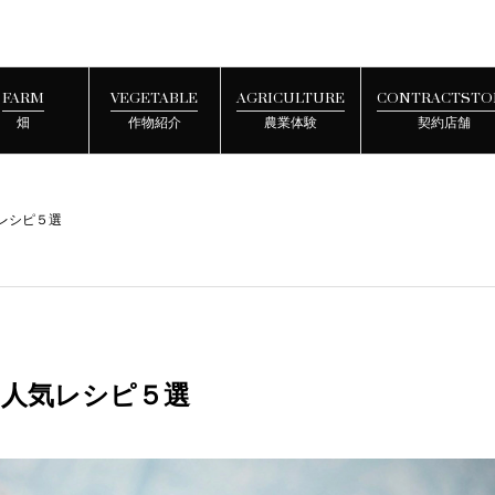
FARM
VEGETABLE
AGRICULTURE
CONTRACTSTO
畑
作物紹介
農業体験
契約店舗
レシピ５選
！人気レシピ５選