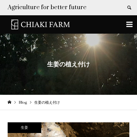
Agriculture for better future


生姜の植え付け
Blog
生姜の植え付け
生姜