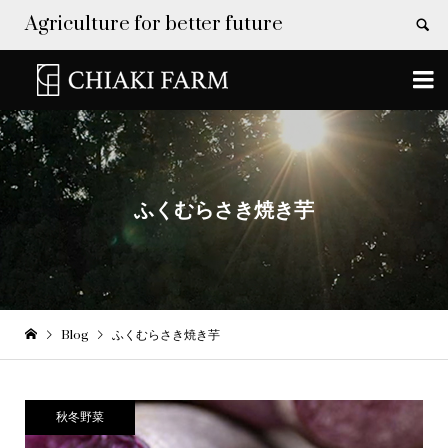
Agriculture for better future


ふくむらさき焼き芋
Blog
ふくむらさき焼き芋
秋冬野菜